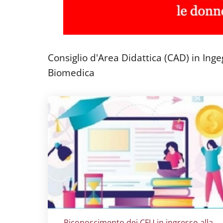
Consiglio d'Area Didattica (CAD) in Inge
Biomedica
Titolo card
:
Riconoscimento dei CFU in ingresso alla