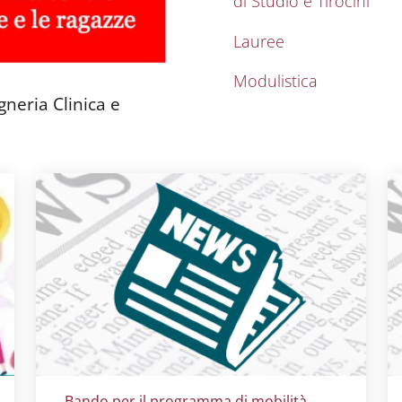
di Studio e Tirocini
Lauree
Modulistica
gneria Clinica e
Titolo card
:
Bando per il programma di mobilità