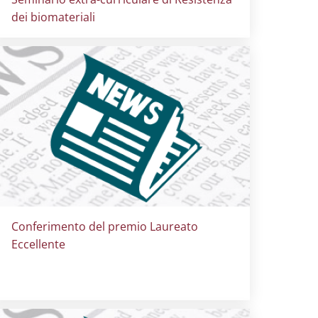
dei biomateriali
Titolo card
:
Conferimento del premio Laureato
Eccellente