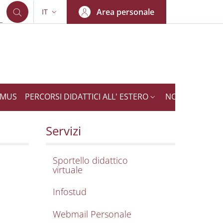
Area personale
IT
SELETTORE LINGUA: CURRENT LANGUAGE
SMUS
PERCORSI DIDATTICI ALL' ESTERO
NOTIZIE
Biomedica
gneria Clinica e Biomed
Servizi
Sportello didattico
virtuale
Infostud
e
Webmail Personale