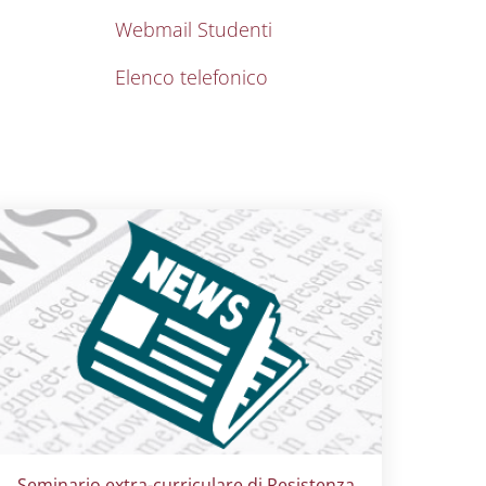
Webmail Studenti
Elenco telefonico
Titolo card
:
Seminario extra-curriculare di Resistenza