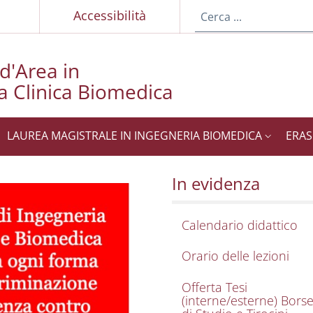
p
Accessibilità
 d'Area in
a Clinica Biomedica
LAUREA MAGISTRALE IN INGEGNERIA BIOMEDICA
ERA
 Ingegneria Clinica 
Didattica (CAD) in Inge
In evidenza
Calendario didattico
Orario delle lezioni
Offerta Tesi
(interne/esterne) Bors