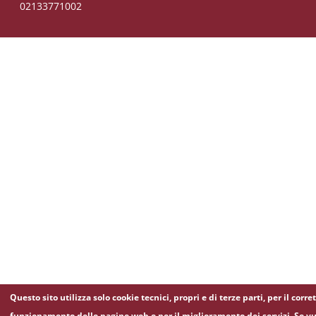
02133771002
Questo sito utilizza solo cookie tecnici, propri e di terze parti, per il corre
funzionamento delle pagine web e per il miglioramento dei servizi. Se vu