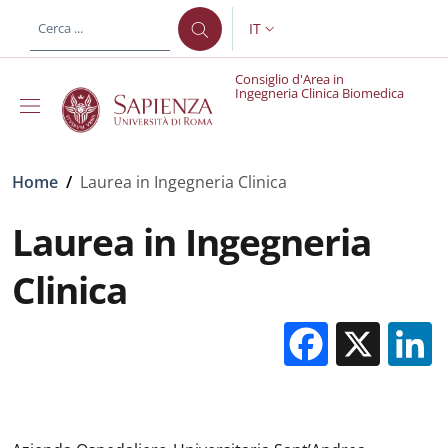
Salta al contenuto principale
Skip to footer content
IT
SELETTORE LINGUA: CURREN
Consiglio d'Area in
Ingegneria Clinica Biomedica
Briciole di pane
Home
/
Laurea in Ingegneria Clinica
Laurea in Ingegneria
Clinica
Facebo
X