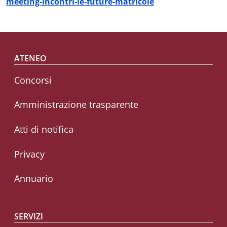
meeting-incontri-le-future-matricole
Footer menu
ATENEO
Concorsi
Amministrazione trasparente
Atti di notifica
Privacy
Annuario
SERVIZI