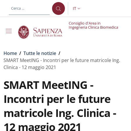
Salta al contenuto principale
Skip to footer content
IT
SELETTORE LINGUA: CURREN
Consiglio d'Area in
Ingegneria Clinica Biomedica
Briciole di pane
Home
/
Tutte le notizie
/
SMART MeetING - Incontri per le future matricole Ing.
Clinica - 12 maggio 2021
SMART MeetING -
Incontri per le future
matricole Ing. Clinica -
12 maggio 2021