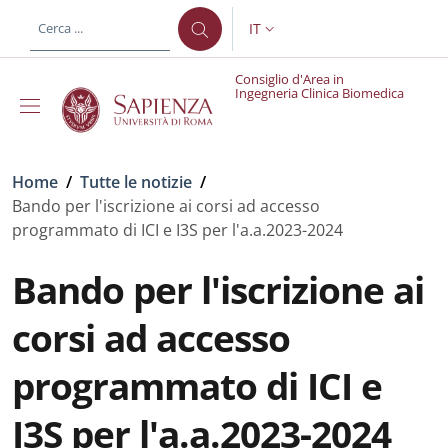
Salta al contenuto principale
Skip to footer content
IT
SELETTORE LINGUA: CURREN
Consiglio d'Area in
Ingegneria Clinica Biomedica
Briciole di pane
Home
/
Tutte le notizie
/
Bando per l'iscrizione ai corsi ad accesso
programmato di ICI e I3S per l'a.a.2023-2024
Bando per l'iscrizione ai
corsi ad accesso
programmato di ICI e
I3S per l'a.a.2023-2024