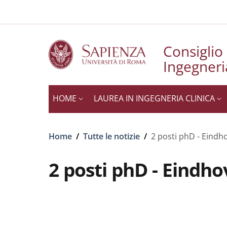
Slim to
Salta al contenuto principale
Skip to footer content
Consiglio
Ingegneri
HOME
LAUREA IN INGEGNERIA CLINICA
Briciole di pane
Home
/
Tutte le notizie
/
2 posti phD - Eindh
2 posti phD - Eindh