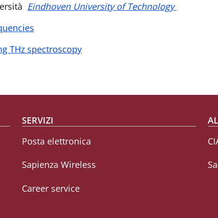
versità
Eindhoven University of Technology
quencies
ng THz spectroscopy
SERVIZI
AL
Posta elettronica
CI
Sapienza Wireless
Sa
Career service