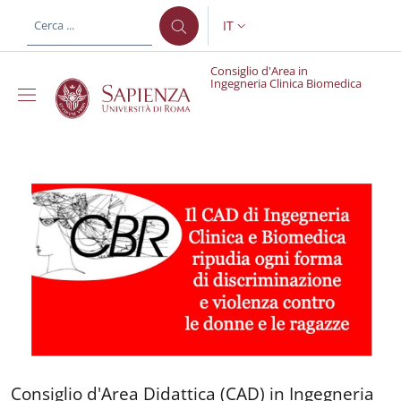
Salta al contenuto principale
Skip to footer content
IT
SELETTORE LINGUA: CURREN
Consiglio d'Area in
Ingegneria Clinica Biomedica
Consiglio d'Area in Ing
Consiglio d'Area Didattica 
Consiglio d'Area Didattica (CAD) in Ingegneria