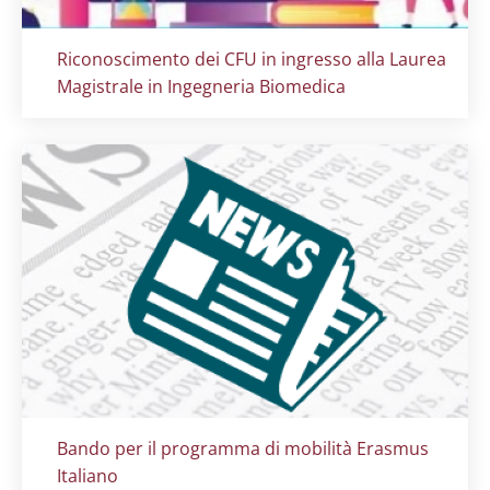
Titolo card
:
Riconoscimento dei CFU in ingresso alla Laurea
Magistrale in Ingegneria Biomedica
Titolo card
:
Bando per il programma di mobilità Erasmus
Italiano