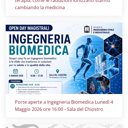
terapia: come le radiazioni ionizzanti stanno
cambiando la medicina
Titolo card
:
Porte aperte a Ingegneria Biomedica Lunedì 4
Maggio 2026 ore 16:00 - Sala del Chiostro