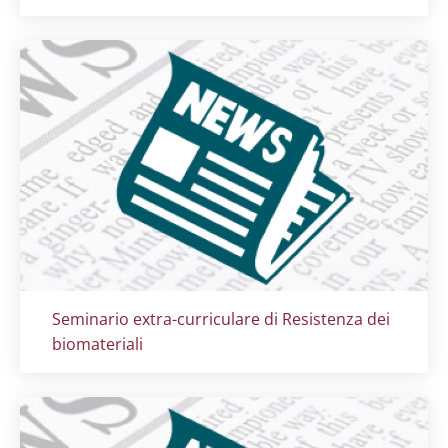
Titolo card
:
Seminario extra-curriculare di Resistenza dei
biomateriali