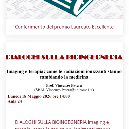
Titolo card
:
Conferimento del premio Laureato Eccellente
Titolo card
:
DIALOGHI SULLA BIOINGEGNERIA Imaging e