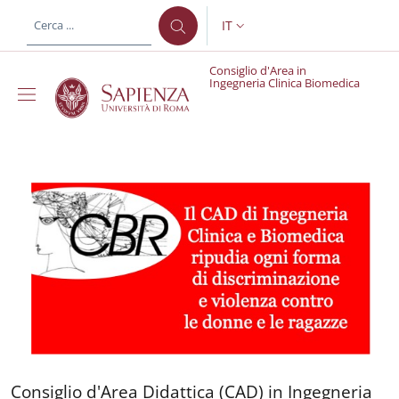
Salta al contenuto principale
Skip to footer content
IT
SELETTORE LINGUA: CURREN
Consiglio d'Area in
Ingegneria Clinica Biomedica
Consiglio d'Area in Ing
Consiglio d'Area Didattica 
Consiglio d'Area Didattica (CAD) in Ingegneria