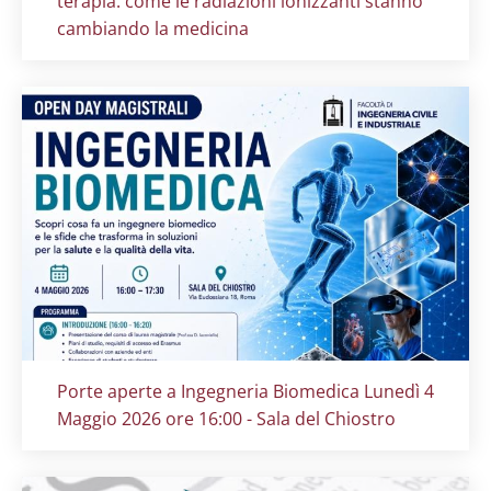
terapia: come le radiazioni ionizzanti stanno
cambiando la medicina
Titolo card
:
Porte aperte a Ingegneria Biomedica Lunedì 4
Maggio 2026 ore 16:00 - Sala del Chiostro