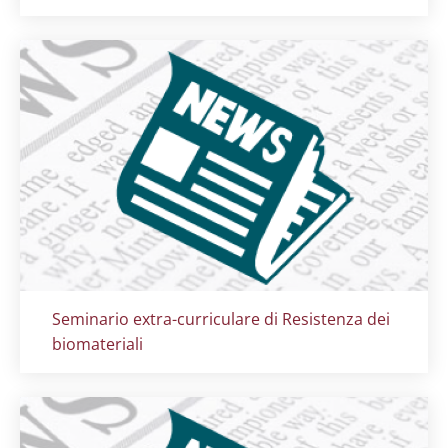
Titolo card
:
Seminario extra-curriculare di Resistenza dei
biomateriali