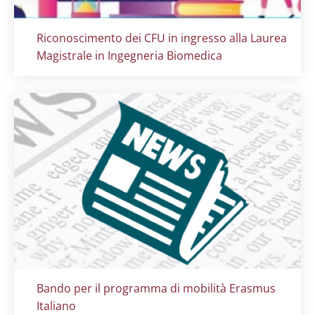
Titolo card
:
Riconoscimento dei CFU in ingresso alla Laurea
Magistrale in Ingegneria Biomedica
Titolo card
:
Bando per il programma di mobilità Erasmus
Italiano