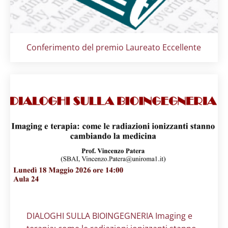
Titolo card
:
Conferimento del premio Laureato Eccellente
Titolo card
:
DIALOGHI SULLA BIOINGEGNERIA Imaging e